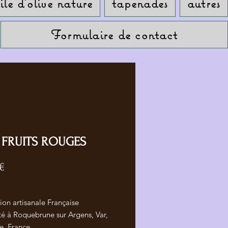
ile d'olive nature
tapenades
autres
Formulaire de contact
FRUITS ROUGES
Prix
 €
ion artisanale Française
é à Roquebrune sur Argens, Var,
e, France