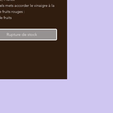
ls mets accorder le vinaigre à la
 fruits rouges :
e fruits
s, fruits rouges et estragon
de canard aux fruits rouges
Rupture de stock
rais et fruits rouges
aux fruits rouges
ttes de canard
aux fruits rouges