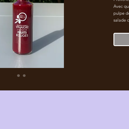
Avec que
pulpe de
salade d
foie gra
magret 
chèvre f
chutney 
aiguille
crumble 