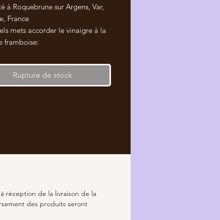
é à Roquebrune sur Argens, Var,
e, France
ls mets accorder le vinaigre à la
e framboise:
e,
lacer le filet de canard et
Rupture de stock
pe de poulet,
 lotte,
e foie de volaille,
Saint Jacques,
 blanc,
 de mangue,
périgourdine,
 réception de la livraison de la
caille
ursement des produits seront