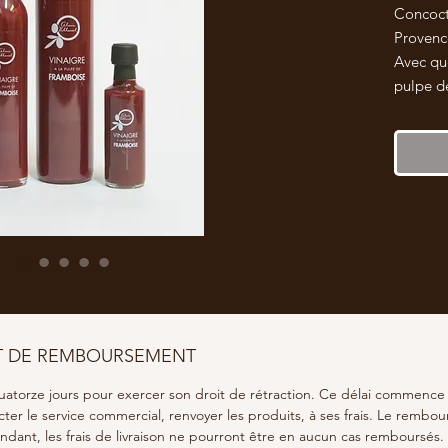
Concoct
Provenc
Avec que
pulpe d
betterav
pour dég
l’escalo
queue de
salade d
endives,
noix de 
gibier,
terrine,
fromage
chutney
ET DE REMBOURSEMENT
salade 
uatorze jours pour exercer son droit de rétraction. Ce délai commence à
œufs de 
r le service commercial, renvoyer les produits, à ses frais. Le rembo
ndant, les frais de livraison ne pourront être en aucun cas remboursés.