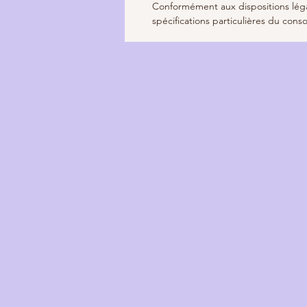
Conformément aux dispositions léga
spécifications particulières du cons