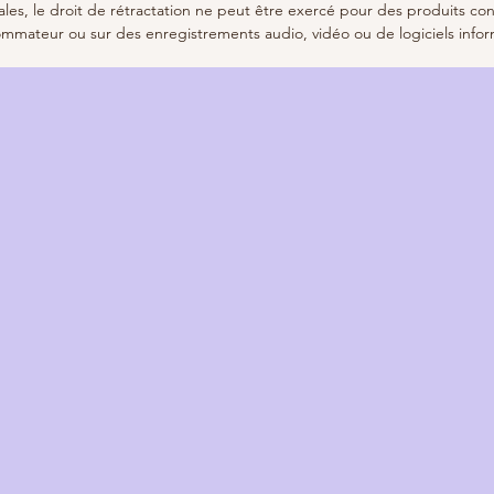
les, le droit de rétractation ne peut être exercé pour des produits co
ommateur ou sur des enregistrements audio, vidéo ou de logiciels inform