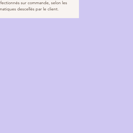
nfectionnés sur commande, selon les
atiques descellés par le client.