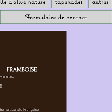
ile d'olive nature
tapenades
autres
Formulaire de contact
FRAMBOISE
0938805346
Prix
 €
ion artisanale Française